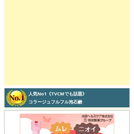
人気No1《TVCMでも話題》
コラージュフルフル泡石鹸