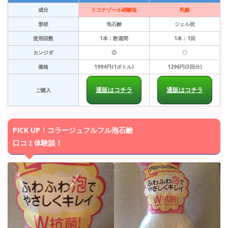
成分
ミコナゾール硝酸塩
乳酸
形状
泡石鹸
ジェル状
使用回数
1本：数週間
1本：1回
カンジダ
◎
〇
価格
1994円(1ボトル)
1296円(3回分)
通販はコチラ
通販はコチラ
ご購入
PICK UP！コラージュフルフル泡石鹸
口コミ体験談！