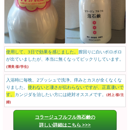
使用して、3日で効果を感じました。
膣回りに白いポロポロ
が出ていましたが、本当に無くなってビックリしています。
(博美 様/学生)
入浴時に毎晩、2プッシュで洗浄。痒みとカスが全くなくな
りました。
使わないと凄さが伝わらないですが、正直凄いで
す。
カンジダを治したい方には絶対オススメです。
(村上 様/主
婦)
コラージュフルフル泡石鹸の
詳しい詳細はこちら >>>