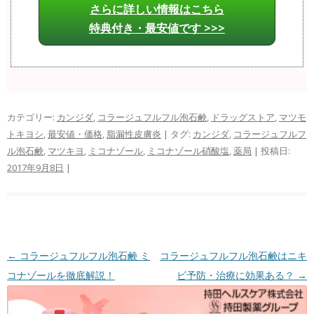
さらに詳しい情報はこちら
特典付き・最安値です >>>
カテゴリー:
カンジダ
,
コラージュフルフル泡石鹸
,
ドラッグストア
,
マツモ
トキヨシ
,
最安値・価格
,
脂漏性皮膚炎
| タグ:
カンジダ
,
コラージュフルフ
ル泡石鹸
,
マツキヨ
,
ミコナゾール
,
ミコナゾール硝酸塩
,
薬局
| 投稿日:
2017年9月8日
|
投稿ナビゲーション
←
コラージュフルフル泡石鹸 ミ
コラージュフルフル泡石鹸はニキ
コナゾールを徹底解説！
ビ予防・治療に効果ある？
→