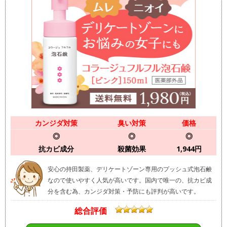
カンジダ対策
臭い対策
価格
◎
◎
◎
抗カビ成分
殺菌効果
1,944円
安心の持田製薬、デリケートゾーン専用のプッシュ式泡石鹸
なので使いやすく人気が高いです。国内で唯一の、抗カビ成
分を含む為、カンジダ対策・予防にも評判が高いです。
総合評価