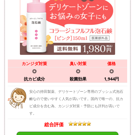
カンジダ対策
臭い対策
価格
◎
◎
◎
抗カビ成分
殺菌効果
1,944円
安心の持田製薬、デリケートゾーン専用のプッシュ式泡石
鹸なので使いやすく人気が高いです。国内で唯一の、抗カ
ビ成分を含む為、カンジダ対策・予防にも評判が高いで
す。
総合評価