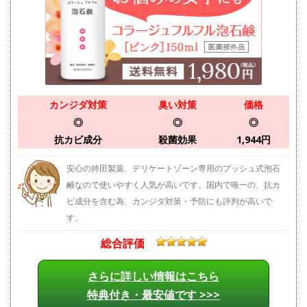
カンジダ対策
臭い対策
価格
◎
◎
◎
抗カビ成分
殺菌効果
1,944円
安心の持田製薬、デリケートゾーン専用のプッシュ式泡石
鹸なので使いやすく人気が高いです。国内で唯一の、抗カ
ビ成分を含む為、カンジダ対策・予防にも評判が高いで
す。
総合評価
さらに詳しい情報はこちら
特典付き・最安値です >>>