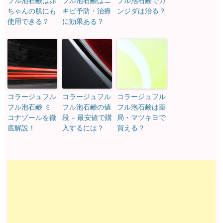
フル泡石鹸は赤
フル泡石鹸はニ
フル泡石鹸でカ
ちゃんの肌にも
キビ予防・治療
ンジダは治る？
使用できる？
に効果ある？
コラージュフル
コラージュフル
コラージュフル
フル泡石鹸 ミ
フル泡石鹸の値
フル泡石鹸は薬
コナゾールを徹
段 – 最安値で購
局・マツキヨで
底解説！
入するには？
買える？