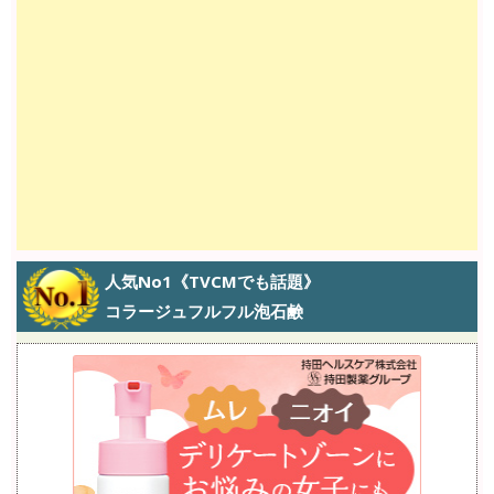
人気No1《TVCMでも話題》
コラージュフルフル泡石鹸