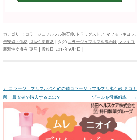
カテゴリー:
コラージュフルフル泡石鹸
,
ドラッグストア
,
マツモトキヨシ
,
最安値・価格
,
脂漏性皮膚炎
| タグ:
コラージュフルフル泡石鹸
,
マツキヨ
,
脂漏性皮膚炎
,
薬局
| 投稿日:
2017年9月1日
|
投稿ナビゲーション
←
コラージュフルフル泡石鹸の値
コラージュフルフル泡石鹸 ミコナ
段 – 最安値で購入するには？
ゾールを徹底解説！
→